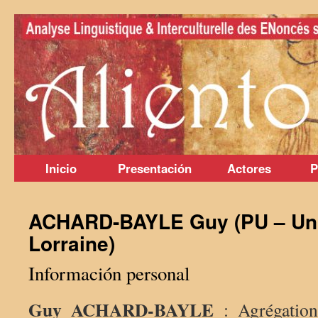
Saltar
al
contenido
Inicio
Presentación
Actores
P
ACHARD-BAYLE Guy (PU – Uni
Lorraine)
Información personal
Guy ACHARD-BAYLE
: Agrégation