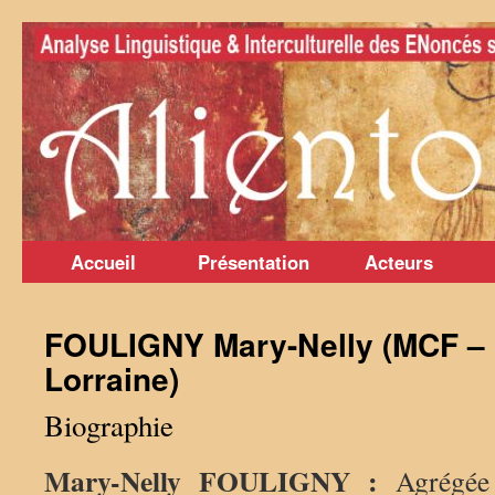
Aller
au
contenu
Accueil
Présentation
Acteurs
FOULIGNY Mary-Nelly (MCF – 
Lorraine)
Biographie
Mary-Nelly FOULIGNY :
Agrégée 