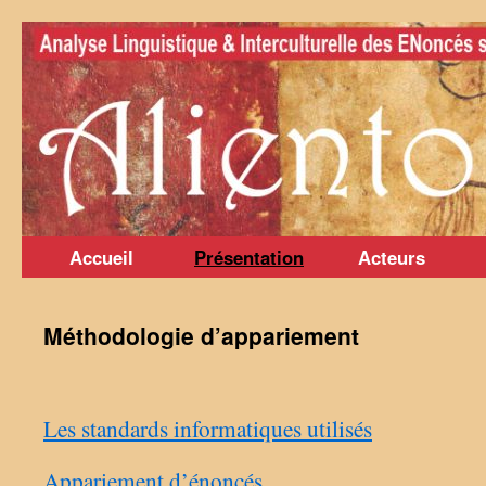
Aller
au
contenu
Accueil
Présentation
Acteurs
Méthodologie d’appariement
Les standards informatiques utilisés
Appariement d’énoncés