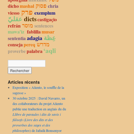
פסוק
dicho
mashal
chria
פרק
viesso
exemplum
عقليّ
dicts
castigaçio
מוסר
refrán
sentences
mawa’iz
fablilla
musar
عِظة
adagia
sententia
מדרש
conseja
pereq
‘aqlî
proverbe
palabra
Articles récents
Exposition « Aliento, le souffle de la
sagesse »
30 octobre 2025 : David Navarro, un
des collaborateurs du projet Aliento
publie une traduction en anglais du du
Llibre de paraules i dits de savis i
filòsofs
(
Livre des dits et des
proverbes des sages et des
philosophes
) de Jafudà Bonsenyor