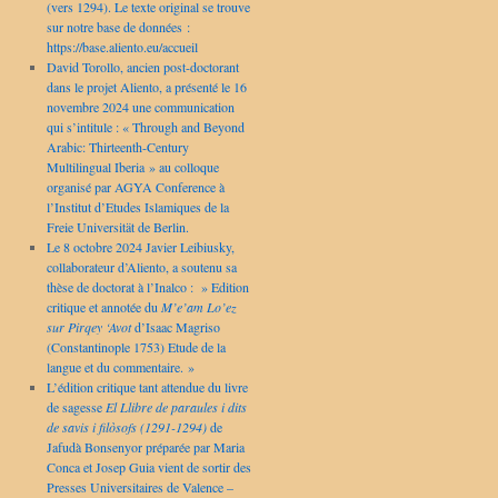
(vers 1294). Le texte original se trouve
sur notre base de données :
https://base.aliento.eu/accueil
David Torollo, ancien post-doctorant
dans le projet Aliento, a présenté le 16
novembre 2024 une communication
qui s’intitule : « Through and Beyond
Arabic: Thirteenth-Century
Multilingual Iberia » au colloque
organisé par AGYA Conference à
l’Institut d’Etudes Islamiques de la
Freie Universität de Berlin.
Le 8 octobre 2024 Javier Leibiusky,
collaborateur d’Aliento, a soutenu sa
thèse de doctorat à l’Inalco : » Edition
critique et annotée du
M’e’am Lo’ez
sur Pirqey ‘Avot
d’Isaac Magriso
(Constantinople 1753) Etude de la
langue et du commentaire. »
L’édition critique tant attendue du livre
de sagesse
El Llibre de paraules i dits
de savis i filòsofs (1291-1294)
de
Jafudà Bonsenyor préparée par Maria
Conca et Josep Guia vient de sortir des
Presses Universitaires de Valence –