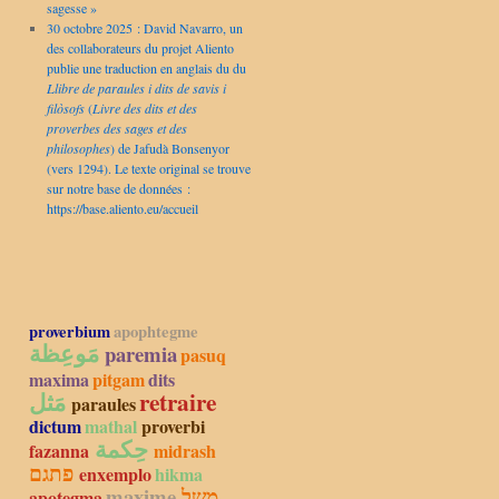
sagesse »
30 octobre 2025 : David Navarro, un
des collaborateurs du projet Aliento
publie une traduction en anglais du du
Llibre de paraules i dits de savis i
filòsofs
(
Livre des dits et des
proverbes des sages et des
philosophes
) de Jafudà Bonsenyor
(vers 1294). Le texte original se trouve
sur notre base de données :
https://base.aliento.eu/accueil
proverbium
apophtegme
مَوعِظة
paremia
pasuq
maxima
pitgam
dits
مَثل
retraire
paraules
dictum
mathal
proverbi
حِكمة
fazanna
midrash
פתגם
enxemplo
hikma
maxime
משל
apotegma