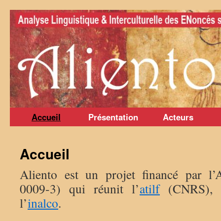
Aller
au
contenu
Accueil
Présentation
Acteurs
Accueil
Aliento est un projet financé par
0009-3) qui réunit l’
atilf
(CNRS),
l’
inalco
.