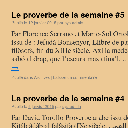
Le proverbe de la semaine #5
Publié le
12 janvier 2015
par
sys-admin
Par Florence Serrano et Marie-Sol Ortol
issu de : Jefudà Bonsenyor, Llibre de par
filòsofs, fin du XIIIe siècle. Axí la med
sabó al drap, que l’escura mas afina’l.
→
Publié dans
Archives
|
Laisser un commentaire
Le proverbe de la semaine #4
Publié le
5 janvier 2015
par
sys-admin
Par David Torollo Proverbe arabe issu d
Kitâb âdâb al falâsifa (IXe siècle. لا تطلبْ سرعة العمل