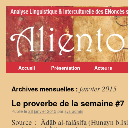
Aller
au
contenu
Accueil
Présentation
Acteurs
janvier 2015
Archives mensuelles :
Le proverbe de la semaine #7
Publié le
28 janvier 2015
par
sys-admin
Source : Âdâb al-falâsifa (Hunayn b.Ishaq) ر يتّبعون