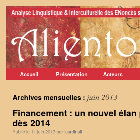
Aller
au
contenu
Accueil
Présentation
Acteurs
juin 2013
Archives mensuelles :
Financement : un nouvel élan
dès 2014
Publié le
11 juin 2013
par
jcardinali