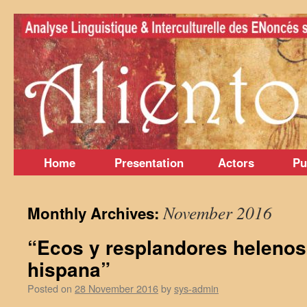
Skip
to
content
Home
Presentation
Actors
Pu
November 2016
Monthly Archives:
“Ecos y resplandores helenos e
hispana”
Posted on
28 November 2016
by
sys-admin