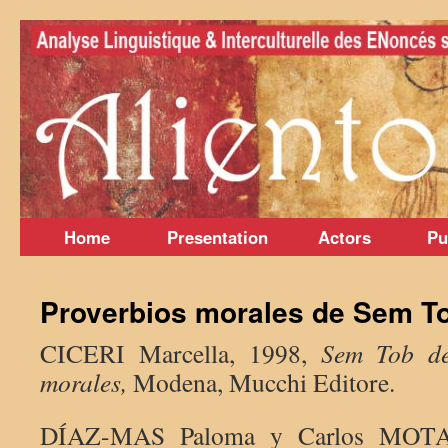
Skip
to
content
Home
Presentation
Actors
Pu
Proverbios morales de Sem To
CICERI Marcella, 1998,
Sem Tob de
morales,
Modena, Mucchi Editore.
DÍAZ-MAS Paloma y Carlos MOTA