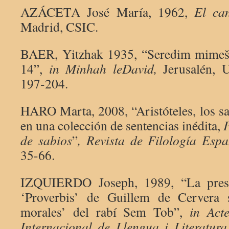
AZÁCETA José María, 1962,
El ca
Madrid, CSIC.
BAER, Yitzhak 1935, “Seredim mimešo
14”,
in
Minhah leDavid,
Jerusalén, U
197-204.
HARO Marta, 2008, “Aristóteles, los s
en una colección de sentencias inédita,
P
de sabios
”
, Revista de Filología Esp
35-66.
IZQUIERDO Joseph, 1989, “La presu
‘Proverbis’ de Guillem de Cervera s
morales’ del rabí Sem Tob”,
in
Act
Internacional de Llengua i Literatur