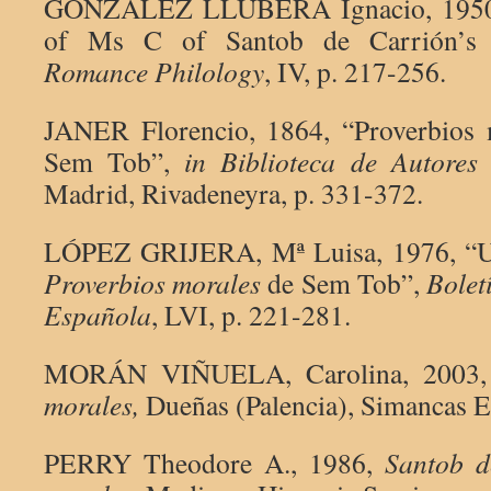
GONZÁLEZ LLUBERA Ignacio, 1950-5
of Ms C of Santob de Carrión’
Romance Philology
, IV, p. 217-256.
JANER Florencio, 1864, “Proverbios 
Sem Tob”,
in
Biblioteca de Autores
Madrid, Rivadeneyra, p. 331-372.
LÓPEZ GRIJERA, Mª Luisa, 1976, “Un
Proverbios morales
de Sem Tob”,
Bolet
Española
, LVI, p. 221-281.
MORÁN VIÑUELA, Carolina, 2003
morales,
Dueñas (Palencia), Simancas E
PERRY Theodore A., 1986,
Santob d