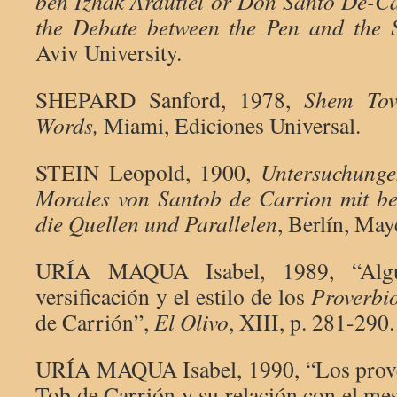
ben Izhak Ardutiel or Don Santo De-C
the Debate between the Pen and the 
Aviv University.
SHEPARD Sanford, 1978,
Shem Tov
Words,
Miami, Ediciones Universal.
STEIN Leopold, 1900,
Untersuchunge
Morales von Santob de Carrion mit b
die Quellen und Parallelen
, Berlín, May
URÍA MAQUA Isabel, 1989, “Algu
versificación y el estilo de los
Proverbi
de Carrión”,
El Olivo
, XIII, p. 281-290.
URÍA MAQUA Isabel, 1990, “Los prove
Tob de Carrión y su relación con el mes