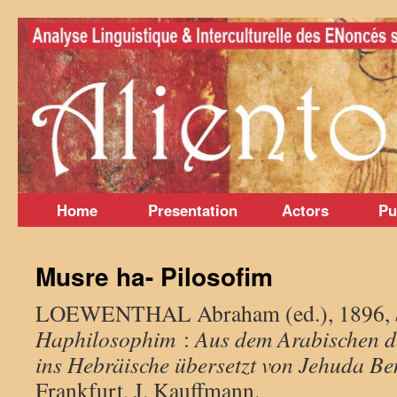
Skip
to
content
Home
Presentation
Actors
Pu
Musre ha- Pilosofim
LOEWENTHAL Abraham (ed.), 1896,
Haphilosophim
:
Aus dem Arabischen d
ins Hebräische übersetzt von Jehuda Be
Frankfurt, J. Kauffmann.