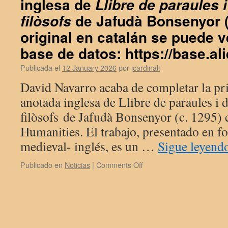
inglesa de
Llibre de paraules i
de Jafudà Bonsenyor (c
filòsofs
original en catalán se puede v
base de datos:
https://base.al
Publicada el
12 January 2026
por
jcardinali
David Navarro acaba de completar la pr
anotada inglesa de Llibre de paraules i di
filòsofs de Jafudà Bonsenyor (c. 1295) 
Humanities. El trabajo, presentado en f
medieval- inglés, es un …
Sigue leyend
on
Publicado en
Noticias
|
Comments Off
30
de
octubre
de
2025:
David