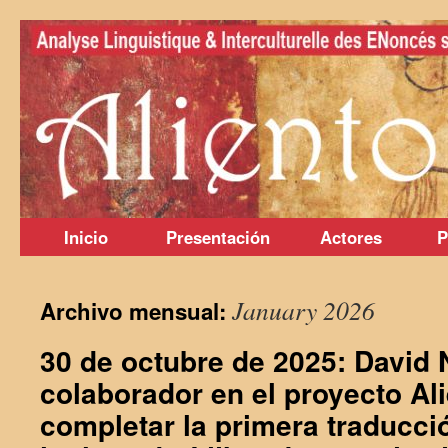
Saltar
al
contenido
Inicio
Presentación
Actores
P
January 2026
Archivo mensual:
30 de octubre de 2025: David 
colaborador en el proyecto Al
completar la primera traducci