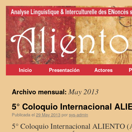
Saltar
al
contenido
Inicio
Presentación
Actores
P
May 2013
Archivo mensual:
5° Coloquio Internacional AL
Publicada el
29 May 2013
por
sys-admin
5° Coloquio Internacional ALIENTO (A