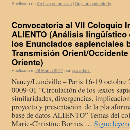
Publicado en
Archivo de noticias
|
Deja un comentario
Convocatoria al VII Coloquio I
ALIENTO (Análisis lingüístico 
los Enunciados sapienciales 
Transmisión Orient/Occidente
Oriente)
Publicada el
29 March 2017
por
sys-admin
Nancy/Lunéville – Paris 16-19 octob
0009-01 “Circulación de los textos sapie
similaridades, divergencias, implicacio
proyecto y presentación de la plataforma
base de datos ALIENTO” Temas del col
Marie-Christine Bornes …
Sigue leye