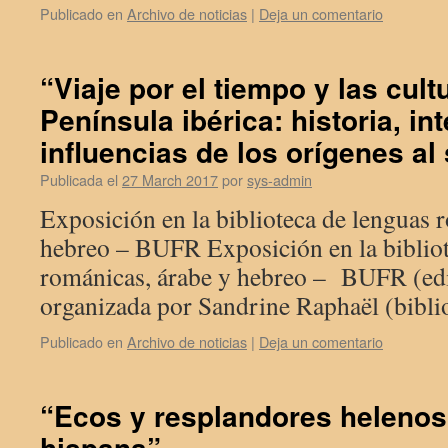
Publicado en
Archivo de noticias
|
Deja un comentario
“Viaje por el tiempo y las cult
Península ibérica: historia, i
influencias de los orígenes al 
Publicada el
27 March 2017
por
sys-admin
Exposición en la biblioteca de lenguas 
hebreo – BUFR Exposición en la bibliot
románicas, árabe y hebreo – BUFR (edifi
organizada por Sandrine Raphaël (biblio
Publicado en
Archivo de noticias
|
Deja un comentario
“Ecos y resplandores helenos e
hispana”