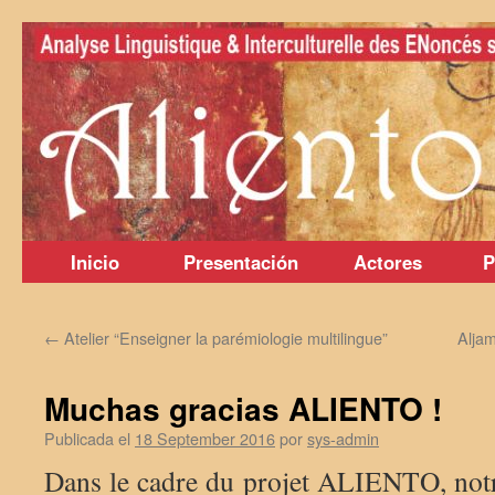
Saltar
al
contenido
Inicio
Presentación
Actores
P
←
Atelier “Enseigner la parémiologie multilingue”
Aljam
Muchas gracias ALIENTO !
Publicada el
18 September 2016
por
sys-admin
Dans le cadre du projet ALIENTO, notr