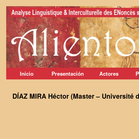
Saltar
al
contenido
Inicio
Presentación
Actores
P
DÍAZ MIRA Héctor (Master – Université d