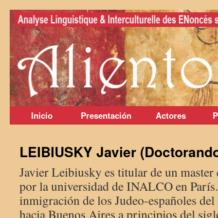
Saltar
al
contenido
Inicio
Presentación
Actores
P
LEIBIUSKY Javier (Doctorando
Javier Leibiusky es titular de un master
por la universidad de INALCO en París.
inmigración de los Judeo-españoles de
hacia Buenos Aires a principios del sigl