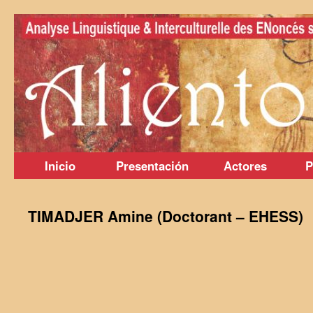
Saltar
al
contenido
Inicio
Presentación
Actores
P
TIMADJER Amine (Doctorant – EHESS)