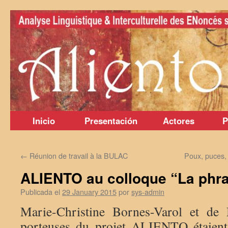
Saltar
al
contenido
Inicio
Presentación
Actores
P
←
Réunion de travail à la BULAC
Poux, puces,
ALIENTO au colloque “La phr
Publicada el
29 January 2015
por
sys-admin
Marie-Christine Bornes-Varol et de 
porteuses du projet ALIENTO étaient