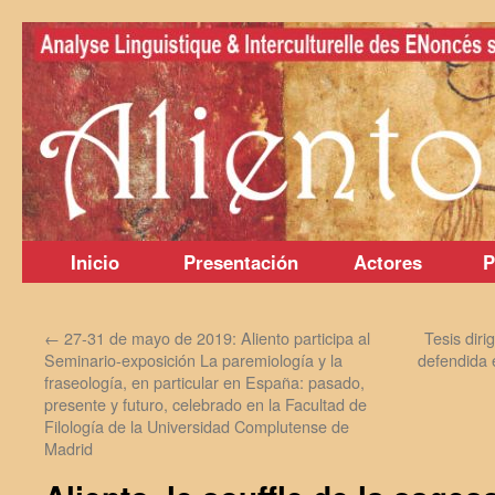
Saltar
al
contenido
Inicio
Presentación
Actores
P
←
27-31 de mayo de 2019: Aliento participa al
Tesis diri
Seminario-exposición La paremiología y la
defendida 
fraseología, en particular en España: pasado,
presente y futuro, celebrado en la Facultad de
Filología de la Universidad Complutense de
Madrid