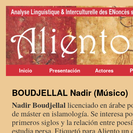
Saltar
al
contenido
Inicio
Presentación
Actores
P
BOUDJELLAL Nadir (Músico)
Nadir Boudjellal
licenciado en árabe po
de máster en islamología. Se interesa po
primeros siglos y la relación entre poes
estudia persa. Etiquetó para Aliento un 