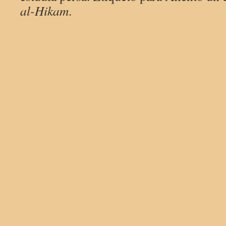
al-Hikam
.