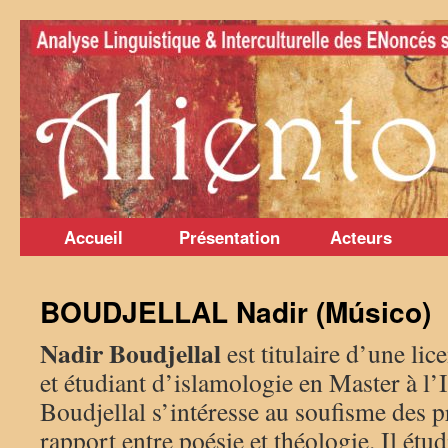
Aller
au
contenu
Accueil
Présentation
Acteurs
BOUDJELLAL Nadir (Músico)
Nadir Boudjellal
est titulaire d’une lic
et étudiant d’islamologie en Master à l’
Boudjellal s’intéresse au soufisme des p
rapport entre poésie et théologie. Il étudi