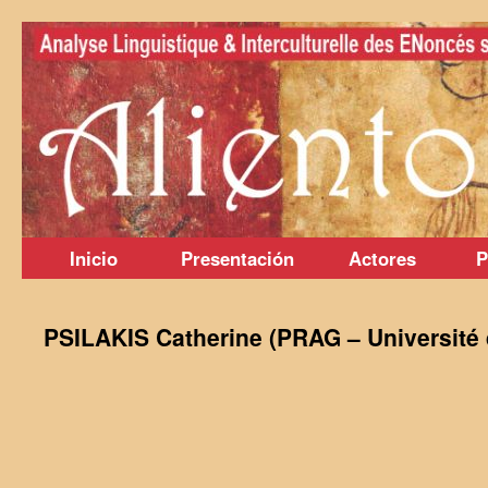
Saltar
al
contenido
Inicio
Presentación
Actores
P
PSILAKIS Catherine (PRAG – Université 