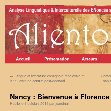
Aller
au
contenu
Accueil
Présentation
Acteurs
←
Langue et littérature espagnole médiévale et
Confér
latin : offre de contrat post-doctoral
sapi
Nancy : Bienvenue à Florence
Publié le
1 octobre 2014
par
jcardinali