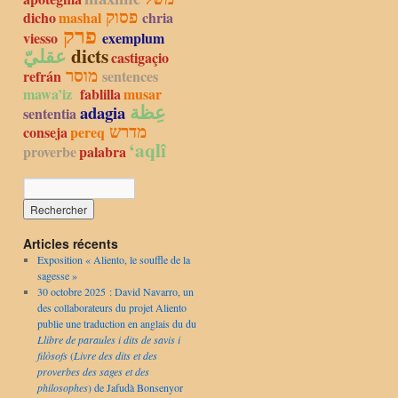
פסוק
dicho
mashal
chria
פרק
viesso
exemplum
عقليّ
dicts
castigaçio
מוסר
refrán
sentences
mawa’iz
fablilla
musar
عِظة
adagia
sententia
מדרש
conseja
pereq
‘aqlî
proverbe
palabra
Articles récents
Exposition « Aliento, le souffle de la
sagesse »
30 octobre 2025 : David Navarro, un
des collaborateurs du projet Aliento
publie une traduction en anglais du du
Llibre de paraules i dits de savis i
filòsofs
(
Livre des dits et des
proverbes des sages et des
philosophes
) de Jafudà Bonsenyor