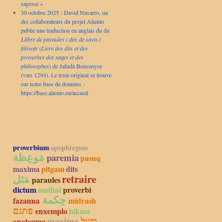
sagesse »
30 octobre 2025 : David Navarro, un
des collaborateurs du projet Aliento
publie une traduction en anglais du du
Llibre de paraules i dits de savis i
filòsofs
(
Livre des dits et des
proverbes des sages et des
philosophes
) de Jafudà Bonsenyor
(vers 1294). Le texte original se trouve
sur notre base de données :
https://base.aliento.eu/accueil
proverbium
apophtegme
مَوعِظة
paremia
pasuq
maxima
pitgam
dits
مَثل
retraire
paraules
dictum
mathal
proverbi
حِكمة
fazanna
midrash
פתגם
enxemplo
hikma
maxime
משל
apotegma