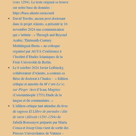
(vers 1294). Le texte original se trouve
sur notre base de données :
https://base.aliento.eu/accueil
David Torollo, ancien post-doctorant
dans le projet Aliento, a présenté le 16
novembre 2024 une communication
qui s’intitule : « Through and Beyond
Arabic: Thirteenth-Century
Multilingual Iberia » au colloque
organisé par AGYA Conference à
l’Institut d’Etudes Islamiques de la
Freie Universität de Berlin.
Le 8 octobre 2024 Javier Leibiusky,
collaborateur d’Aliento, a soutenu sa
thèse de doctorat à l’Inalco : » Edition
critique et annotée du
M’e’am Lo’ez
sur Pirqey ‘Avot
d’Isaac Magriso
(Constantinople 1753) Etude de la
langue et du commentaire. »
L’édition critique tant attendue du livre
de sagesse
El Llibre de paraules i dits
de savis i filòsofs (1291-1294)
de
Jafudà Bonsenyor préparée par Maria
Conca et Josep Guia vient de sortir des
Presses Universitaires de Valence –