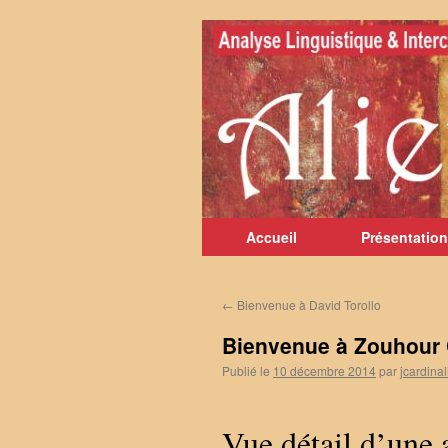
Aller
au
contenu
Accueil
Présentation
←
Bienvenue à David Torollo
Bienvenue à Zouhour
Publié le
10 décembre 2014
par
jcardinal
Vue détail d’une 