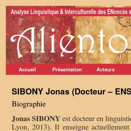
Aller
au
contenu
Accueil
Présentation
Acteurs
SIBONY Jonas (Docteur – ENS
Biographie
Jonas SIBONY
est docteur en linguis
Lyon, 2013). Il enseigne actuellement 