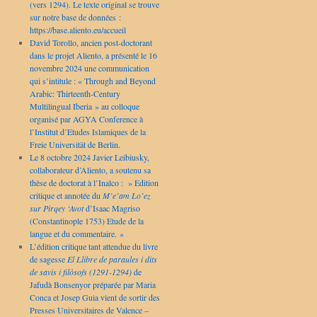
(vers 1294). Le texte original se trouve
sur notre base de données :
https://base.aliento.eu/accueil
David Torollo, ancien post-doctorant
dans le projet Aliento, a présenté le 16
novembre 2024 une communication
qui s’intitule : « Through and Beyond
Arabic: Thirteenth-Century
Multilingual Iberia » au colloque
organisé par AGYA Conference à
l’Institut d’Etudes Islamiques de la
Freie Universität de Berlin.
Le 8 octobre 2024 Javier Leibiusky,
collaborateur d’Aliento, a soutenu sa
thèse de doctorat à l’Inalco : » Edition
critique et annotée du
M’e’am Lo’ez
sur Pirqey ‘Avot
d’Isaac Magriso
(Constantinople 1753) Etude de la
langue et du commentaire. »
L’édition critique tant attendue du livre
de sagesse
El Llibre de paraules i dits
de savis i filòsofs (1291-1294)
de
Jafudà Bonsenyor préparée par Maria
Conca et Josep Guia vient de sortir des
Presses Universitaires de Valence –