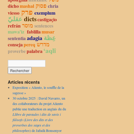
פסוק
dicho
mashal
chria
פרק
viesso
exemplum
عقليّ
dicts
castigaçio
מוסר
refrán
sentences
mawa’iz
fablilla
musar
عِظة
adagia
sententia
מדרש
conseja
pereq
‘aqlî
proverbe
palabra
Articles récents
Exposition « Aliento, le souffle de la
sagesse »
30 octobre 2025 : David Navarro, un
des collaborateurs du projet Aliento
publie une traduction en anglais du du
Llibre de paraules i dits de savis i
filòsofs
(
Livre des dits et des
proverbes des sages et des
philosophes
) de Jafudà Bonsenyor