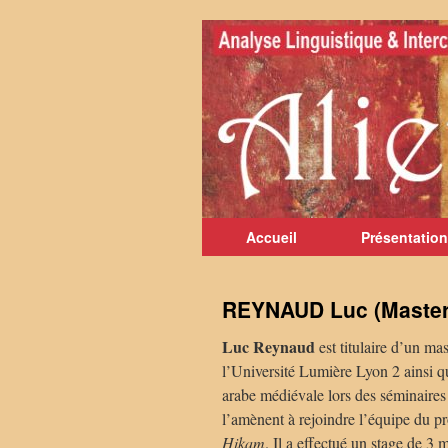
Aller
au
contenu
Accueil
Présentation
REYNAUD Luc (Master 
Luc Reynaud
est titulaire d’un mas
l’Université Lumière Lyon 2 ainsi qu
arabe médiévale lors des séminaires 
l’amènent à rejoindre l’équipe du 
Hikam
. Il a effectué un stage de 3 