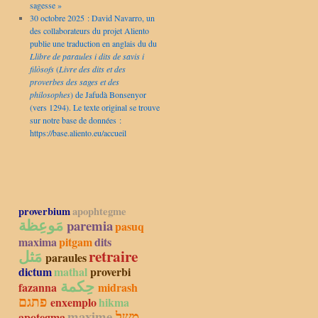
sagesse »
30 octobre 2025 : David Navarro, un
des collaborateurs du projet Aliento
publie une traduction en anglais du du
Llibre de paraules i dits de savis i
filòsofs
(
Livre des dits et des
proverbes des sages et des
philosophes
) de Jafudà Bonsenyor
(vers 1294). Le texte original se trouve
sur notre base de données :
https://base.aliento.eu/accueil
proverbium
apophtegme
مَوعِظة
paremia
pasuq
maxima
pitgam
dits
مَثل
retraire
paraules
dictum
mathal
proverbi
حِكمة
fazanna
midrash
פתגם
enxemplo
hikma
maxime
משל
apotegma