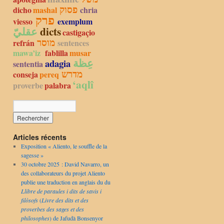
פסוק
dicho
mashal
chria
פרק
viesso
exemplum
عقليّ
dicts
castigaçio
מוסר
refrán
sentences
mawa’iz
fablilla
musar
عِظة
adagia
sententia
מדרש
conseja
pereq
‘aqlî
proverbe
palabra
Articles récents
Exposition « Aliento, le souffle de la
sagesse »
30 octobre 2025 : David Navarro, un
des collaborateurs du projet Aliento
publie une traduction en anglais du du
Llibre de paraules i dits de savis i
filòsofs
(
Livre des dits et des
proverbes des sages et des
philosophes
) de Jafudà Bonsenyor