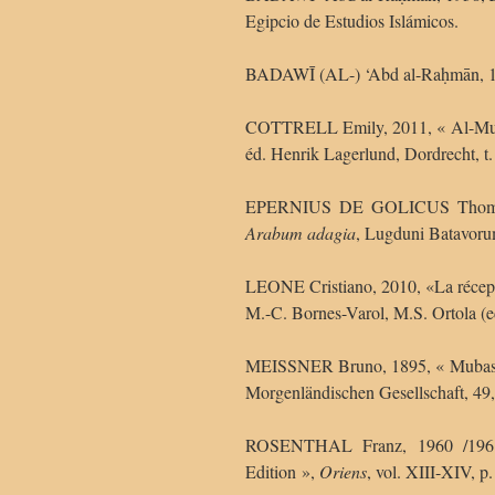
Egipcio de Estudios Islámicos.
BADAWĪ (AL-) ‘Abd al-Raḥmān, 19
COTTRELL Emily, 2011, « Al-Muba
éd. Henrik Lagerlund, Dordrecht, t.
EPERNIUS DE GOLICUS Thoma
Arabum adagia
, Lugduni Batavoru
LEONE Cristiano, 2010, «La récept
M.-C. Bornes-Varol, M.S. Ortola (e
MEISSNER Bruno, 1895, « Mubassirs
Morgenländischen Gesellschaft, 49,
ROSENTHAL Franz, 1960 /1961,
Edition »,
Oriens
, vol. XIII-XIV, p