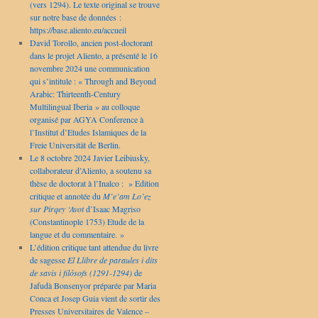
(vers 1294). Le texte original se trouve
sur notre base de données :
https://base.aliento.eu/accueil
David Torollo, ancien post-doctorant
dans le projet Aliento, a présenté le 16
novembre 2024 une communication
qui s’intitule : « Through and Beyond
Arabic: Thirteenth-Century
Multilingual Iberia » au colloque
organisé par AGYA Conference à
l’Institut d’Etudes Islamiques de la
Freie Universität de Berlin.
Le 8 octobre 2024 Javier Leibiusky,
collaborateur d’Aliento, a soutenu sa
thèse de doctorat à l’Inalco : » Edition
critique et annotée du
M’e’am Lo’ez
sur Pirqey ‘Avot
d’Isaac Magriso
(Constantinople 1753) Etude de la
langue et du commentaire. »
L’édition critique tant attendue du livre
de sagesse
El Llibre de paraules i dits
de savis i filòsofs (1291-1294)
de
Jafudà Bonsenyor préparée par Maria
Conca et Josep Guia vient de sortir des
Presses Universitaires de Valence –