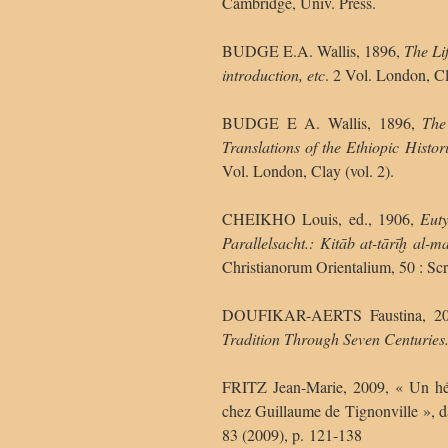
Cambridge, Univ. Press.
BUDGE E.A. Wallis, 1896,
The Li
introduction, etc
. 2 Vol. London, Cl
BUDGE E A. Wallis, 1896,
The
Translations of the Ethiopic Histo
Vol. London, Clay (vol. 2).
CHEIKHO Louis, ed., 1906,
Euty
Parallelsacht.: Kitāb at-tārīḫ al-m
Christianorum Orientalium, 50 : Scri
DOUFIKAR-AERTS Faustina, 2
Tradition Through Seven Centuries
FRITZ Jean-Marie, 2009, « Un hér
chez Guillaume de Tignonville », 
83 (2009), p. 121-138