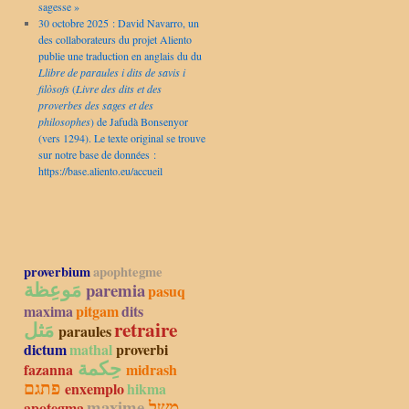
sagesse »
30 octobre 2025 : David Navarro, un
des collaborateurs du projet Aliento
publie une traduction en anglais du du
Llibre de paraules i dits de savis i
filòsofs
(
Livre des dits et des
proverbes des sages et des
philosophes
) de Jafudà Bonsenyor
(vers 1294). Le texte original se trouve
sur notre base de données :
https://base.aliento.eu/accueil
proverbium
apophtegme
مَوعِظة
paremia
pasuq
maxima
pitgam
dits
مَثل
retraire
paraules
dictum
mathal
proverbi
حِكمة
fazanna
midrash
פתגם
enxemplo
hikma
maxime
משל
apotegma