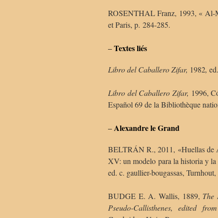
ROSENTHAL Franz, 1993, « Al-Mu
et Paris, p. 284-285.
Textes liés
–
Libro del Caballero Zifar,
1982
,
ed.
Libro del Caballero Zifar,
1996, Có
Español 69 de la Bibliothèque natio
Alexandre le Grand
–
BELTRÁN R., 2011, «Huellas de 
XV: un modelo para la historia y la
ed. c. gaullier-bougassas, Turnhout,
BUDGE E. A. Wallis, 1889,
The 
Pseudo-Callisthenes, edited fr