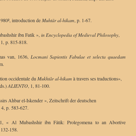
80², introduction de
Muhtār al-hikam
, p. 1-67.
shshir ibn Fatik »,
in Encyclopedia of Medieval Philosophy
,
 1, p. 815-818.
s van, 1636,
Locmani Sapientis Fabulae et
selecta quaedam
m.
ion occidentale du
Mukhtâr al-hikam
à travers ses traductions»,
ds.)
ALIENTO
, 1, 81-100.
 Ahbar el-Iskender », Zeitschrift der deutschen
 4, p. 583-627.
 « Al Mubashshir ibn Fâtik: Prolegomena to an Abortive
. 132-158.