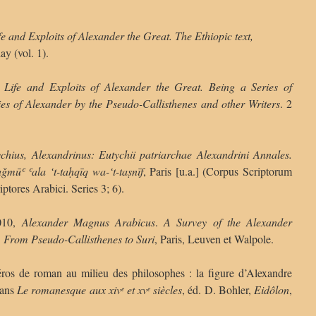
fe and Exploits of Alexander the Great. The Ethiopic text,
ay (vol. 1).
 Life and Exploits of Alexander the Great. Being a Series of
ries of Alexander by the Pseudo-Callisthenes and other Writers
. 2
chius, Alexandrinus: Eutychii patriarchae Alexandrini Annales.
aǧmūʿ ʿala ‘t-taḥqīq wa-‘t-taṣnīf
, Paris [u.a.] (Corpus Scriptorum
ptores Arabici. Series 3; 6).
010,
Alexander Magnus Arabicus
.
A Survey of the Alexander
.
From Pseudo-Callisthenes to Suri
, Paris, Leuven et Walpole.
os de roman au milieu des philosophes : la figure d’Alexandre
dans
Le romanesque aux xiv
et xv
siècles
, éd. D. Bohler,
Eidôlon
,
e
e