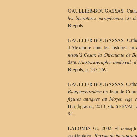
GAULLIER-BOUGASSAS, Catherin
les littératures européennes (X
-d
e
Brepols
GAULLIER-BOUGASSAS Catherine,
d’Alexandre dans les histoires uni
jusqu’à César, la Chronique de Ba
dans
L’historiographie médiévale d
Brepols, p. 233-269.
GAULLIER-BOUGASSAS Catherine, 
Bouquechardière
de Jean de Courcy
figures antiques au Moyen Age e
Burghgraeve, 2013, site SERVAL des
94.
LALOMIA G., 2002, «I consigli d’
occidentale»,
Revista de literatura 