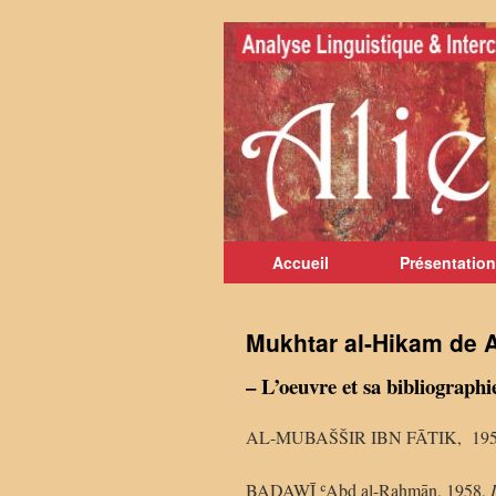
Aller
au
contenu
Accueil
Présentation
Mukhtar al-Hikam de A
– L’oeuvre et sa bibliographi
AL-MUBAŠŠIR IBN FĀTIK, 19
BADAWĪ ʿAbd al-Raḥmān, 1958,