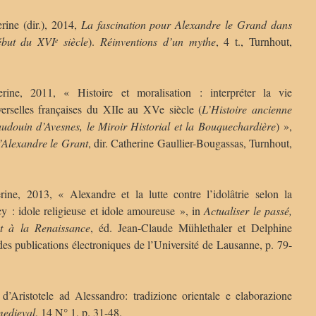
e (dir.), 2014,
La fascination pour Alexandre le Grand dans
ébut du XVI
siècle
).
Réinventions d’un mythe
, 4 t., Turnhout,
e
 2011, « Histoire et moralisation : interpréter la vie
verselles françaises du XIIe au XVe siècle (
L’Histoire ancienne
udouin d’Avesnes, le Miroir Historial et la Bouquechardière
) »,
’Alexandre le Grant
, dir. Catherine Gaullier-Bougassas, Turnhout,
2013, « Alexandre et la lutte contre l’idolâtrie selon la
 : idole religieuse et idole amoureuse », in
Actualiser le passé,
t à la Renaissance
, éd. Jean-Claude Mühlethaler et Delphine
 publications électroniques de l’Université de Lausanne, p. 79-
Aristotele ad Alessandro: tradizione orientale e elaborazione
medieval
, 14 N° 1, p. 31-48.