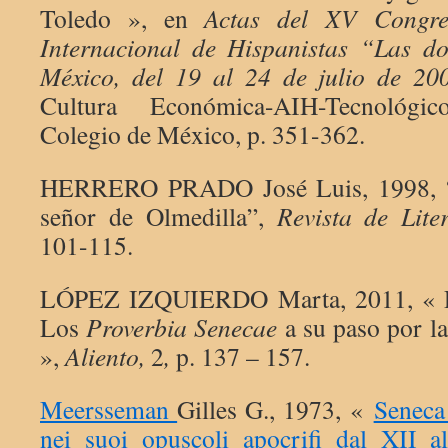
Toledo », en
Actas del XV Congre
Internacional de Hispanistas “Las do
México, del 19 al 24 de julio de 20
Cultura Económica-AIH-Tecnológi
Colegio de México, p. 351-362.
HERRERO PRADO José Luis, 1998, “P
señor de Olmedilla”,
Revista de Lite
101-115.
LÓPEZ IZQUIERDO Marta, 2011, « Pro
Los
Proverbia Senecae
a su paso por la
»,
Aliento,
2
,
p. 137 – 157.
Meersseman
Gilles G., 1973, «
Seneca 
nei suoi opuscoli apocrifi dal XII 