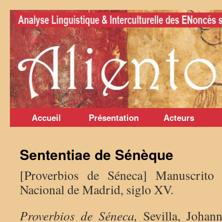
Aller
au
contenu
Accueil
Présentation
Acteurs
Sententiae de Sénèque
[Proverbios de Séneca] Manuscrito 
Nacional de Madrid, siglo XV.
Proverbios de Séneca,
Sevilla, Joha