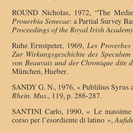
ROUND Nicholas, 1972, “The Mediev
Prouerbia Senecae
: a Partial Survey B
Proceedings of the Royal Irish
Academ
Ruhe Ernstpeter, 1969,
Les Proverbes 
Zur Wirkungsgeschichte des Speculum 
von Beauvais und der Chronique dite 
München, Hueber.
SANDY G. N., 1976, « Publilius Syrus a
Rhein.
Mus
., 119, p. 286-287.
SANTINI Carlo, 1990, « Le massime d
corso per l’esordiente di latino »,
Aufid