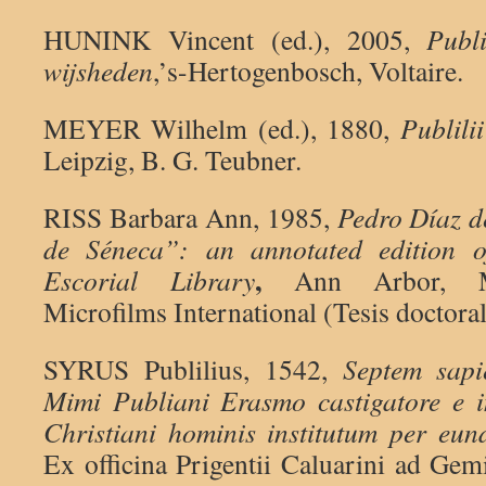
HUNINK Vincent (ed.), 2005,
Publ
wijsheden
,’s-Hertogenbosch, Voltaire.
MEYER Wilhelm (ed.), 1880,
Publili
Leipzig, B. G. Teubner.
RISS Barbara Ann, 1985,
Pedro Díaz d
de Séneca”:
an annotated edition o
,
Escorial Library
Ann Arbor, Mi
Microfilms International (Tesis doctoral
SYRUS Publilius, 1542,
Septem sapi
Mimi Publiani Erasmo castigatore e i
Christiani hominis institutum per eu
Ex officina Prigentii Caluarini ad Ge