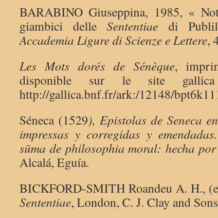
BARABINO Giuseppina, 1985, « Note
giambici delle
Sententiae
di Publil
Accademia Ligure di Scienze e Lettere
, 
Les Mots dorés de Sénèque
, impri
disponible sur le site gal
http://gallica.bnf.fr/ark:/12148/bpt6
Séneca (1529
),
Epistolas de Seneca e
impressas y corregidas y emendadas. 
sūma de philosophia moral: hecha po
Alcalá, Eguía.
BICKFORD-SMITH Roandeu A. H., (ed
Sententiae
, London, C. J. Clay and Sons