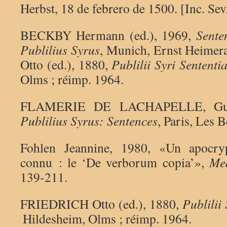
Herbst, 18 de febrero de 1500. [Inc. Sev
BECKBY Hermann (ed.), 1969,
Sente
Publilius Syrus
, Munich, Ernst Heime
Otto (ed.), 1880,
Publilii Syri Sententi
Olms ; réimp. 1964.
FLAMERIE DE LACHAPELLE, Guill
Publilius Syrus: Sentences
, Paris, Les B
Fohlen Jeannine, 1980, «Un apocr
connu : le ‘De verborum copia’»,
Med
139-211.
FRIEDRICH Otto (ed.), 1880,
Publilii
Hildesheim, Olms ; réimp. 1964.