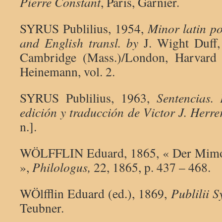
Pierre Constant
, Paris, Garnier.
SYRUS Publilius, 1954,
Minor latin po
and English transl. by
J. Wight Duff
Cambridge (Mass.)/London, Harvard u
Heinemann, vol. 2.
SYRUS Publilius, 1963,
Sentencias. 
edición y traducción de Victor J. Herre
n.].
WÖLFFLIN Eduard, 1865, « Der Mimog
»,
Philologus,
22, 1865, p. 437 – 468.
WÖlfflin Eduard (ed.), 1869,
Publilii S
Teubner.