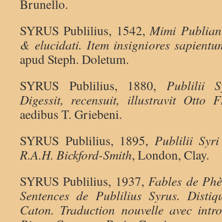
Brunello.
SYRUS Publilius, 1542,
Mimi Publiani
& elucidati. Item insigniores sapientu
apud Steph. Doletum.
SYRUS Publilius, 1880,
Publilii 
Digessit, recensuit, illustravit Otto F
aedibus T. Griebeni.
SYRUS Publilius, 1895,
Publilii Syr
R.A.H. Bickford-Smith
, London, Clay.
SYRUS Publilius, 1937,
Fables de Phè
Sentences de Publilius Syrus. Disti
Caton. Traduction nouvelle avec intr