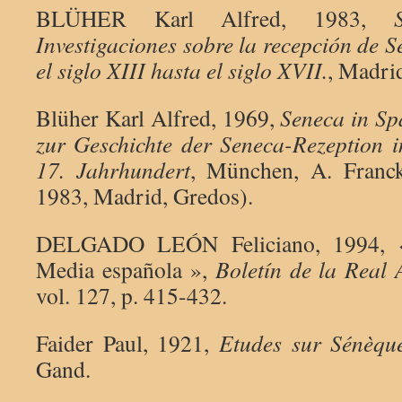
BLÜHER Karl Alfred, 1983,
Investigaciones sobre la recepción de 
el siglo XIII hasta el siglo XVII.
, Madri
Blüher Karl Alfred, 1969,
Seneca in Sp
zur Geschichte der Seneca-Rezeption 
17.
Jahrhundert
, München, A. Franck
1983, Madrid, Gredos).
DELGADO LEÓN Feliciano, 1994, «
Media española »,
Boletín de la Real
vol. 127, p. 415-432.
Faider Paul, 1921,
Etudes sur Sénèqu
Gand.