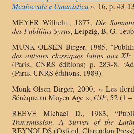
Medioevale e Umanistica
»,
16, p. 43-1
MEYER Wilhelm, 1877,
Die Sammlu
des Publilius Syrus
, Leipzig, B. G. Teub
MUNK OLSEN Birger, 1985, “Publili
des auteurs classiques latins aux XI
e
(Paris, CNRS éditions) p. 283-8. ‘Ad
(Paris, CNRS éditions, 1989).
Munk Olsen Birger, 2000, « Les floril
Sénèque au Moyen Age »,
GIF
, 52 (1 –
REEVE Michael D., 1983, “Publi
Transmission. A Survey of the Latin
REYNOLDS (Oxford, Clarendon Press) 