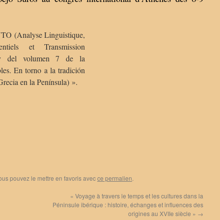
NTO (Analyse Linguistique,
entiels et Transmission
t y del volumen 7 de la
es. En torno a la tradición
Grecia en la Península) ».
Vous pouvez le mettre en favoris avec
ce permalien
.
« Voyage à travers le temps et les cultures dans la
Péninsule ibérique : histoire, échanges et influences des
origines au XVIIe siècle »
→