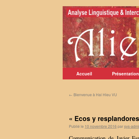
Aller
au
contenu
Accueil
Présentation
←
Bienvenue à Hai Hieu VU
« Ecos y resplandores 
Publié le
10 novembre 2016
par
sys-adm
Communication de Javier Esp