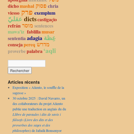
פסוק
dicho
mashal
chria
פרק
viesso
exemplum
عقليّ
dicts
castigaçio
מוסר
refrán
sentences
mawa’iz
fablilla
musar
عِظة
adagia
sententia
מדרש
conseja
pereq
‘aqlî
proverbe
palabra
Articles récents
Exposition « Aliento, le souffle de la
sagesse »
30 octobre 2025 : David Navarro, un
des collaborateurs du projet Aliento
publie une traduction en anglais du du
Llibre de paraules i dits de savis i
filòsofs
(
Livre des dits et des
proverbes des sages et des
philosophes
) de Jafudà Bonsenyor