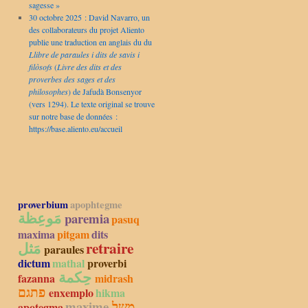
sagesse »
30 octobre 2025 : David Navarro, un
des collaborateurs du projet Aliento
publie une traduction en anglais du du
Llibre de paraules i dits de savis i
filòsofs
(
Livre des dits et des
proverbes des sages et des
philosophes
) de Jafudà Bonsenyor
(vers 1294). Le texte original se trouve
sur notre base de données :
https://base.aliento.eu/accueil
proverbium
apophtegme
مَوعِظة
paremia
pasuq
maxima
pitgam
dits
مَثل
retraire
paraules
dictum
mathal
proverbi
حِكمة
fazanna
midrash
פתגם
enxemplo
hikma
maxime
משל
apotegma