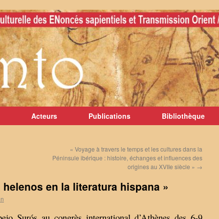
Acteurs
Publications
Bibliothèque
« Voyage à travers le temps et les cultures dans la
Péninsule ibérique : histoire, échanges et influences des
origines au XVIIe siècle »
→
helenos en la literatura hispana »
in
ejo Surós au congrès international d’Athènes des 6-9