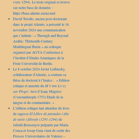
(vers 1294). Le texte original se trouve
sur notre base de données :
https://base.aliento.eu/accueil
David Torollo, ancien post-doctorant
dans le projet Aliento, a présenté le 16
novembre 2024 une communication
qui s’intitule : « Through and Beyond
Arabic: Thirteenth-Century
Multilingual Iberia » au colloque
organisé par AGYA Conference à
l’Institut d’Etudes Islamiques de la
Freie Universität de Berlin.
Le 8 octobre 2024 Javier Leibiusky,
collaborateur d’Aliento, a soutenu sa
thèse de doctorat à l’Inalco : » Edition
critique et annotée du
M’e’am Lo’ez
sur Pirqey ‘Avot
d’Isaac Magriso
(Constantinople 1753) Etude de la
langue et du commentaire. »
L’édition critique tant attendue du livre
de sagesse
El Llibre de paraules i dits
de savis i filòsofs (1291-1294)
de
Jafudà Bonsenyor préparée par Maria
Conca et Josep Guia vient de sortir des
Presses Universitaires de Valence –