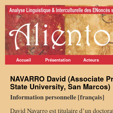
Aller
au
contenu
Accueil
Présentation
Acteurs
NAVARRO David (Associate Pr
State University, San Marcos)
Information personnelle [français]
David Navarro est titulaire d’un doctora